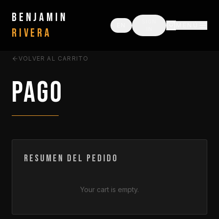
BENJAMIN
SIGN
EN
MENÚ
RIVERA
IN
VOLVER AL CARRITO
Pago
Resumen del Pedido
Your cart is empty.